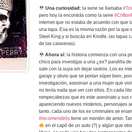
Una curiosidad:
la serie se llamaba
#Ti
pero hoy la encontrás como la serie
#Clifton
internet que no estaba de acuerdo con que la
una tapa. Esa es la misma razón por la que e
Steel King y si buscás en Kindle, las tapas
de las calaveras).
Ahora sí:
la historia comienza con una pe
chico para investigar a una ¿ex? pandilla de
sale con la suya sin dejar rastros. Los ex 
garaje y obvio que se portan súper bien, pon
investigación, asesinan a una mujer que vis
no tenía nada que ver con ellos. En cada lib
rompecabezas que es este asesinato y sus r
apareciendo nuevos misterios, personajes a
tanto, cada uno de los ex criminales se ena
#recomendelis
tiene un montón de amor. T
en el capó de un auto (?) y algún que otr