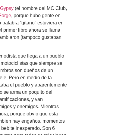
nGypsy
(el nombre del MC Club,
Forge
, porque hubo gente en
 palabra “gitano” estuviera en
l primer libro ahora se llama
 cambiaron (tampoco gustaban
riodista que llega a un pueblo
 motociclistas que siempre se
miembros son dueños de un
ele. Pero en medio de la
itaba el pueblo y aparentemente
ro se arma un poquito del
amificaciones, y van
migos y enemigos. Mientras
mora, porque obvio que esta
ambién hay engaños, momentos
o bebite inesperado. Son 6