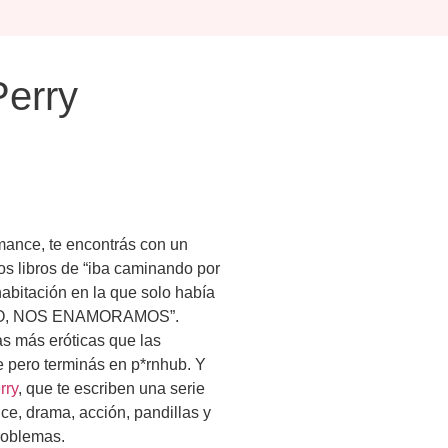
Perry
ance, te encontrás con un
os libros de “iba caminando por
abitación en la que solo había
uENO, NOS ENAMORAMOS”.
s más eróticas que las
 pero terminás en p*rnhub. Y
rry
, que te escriben una serie
e, drama, acción, pandillas y
roblemas.